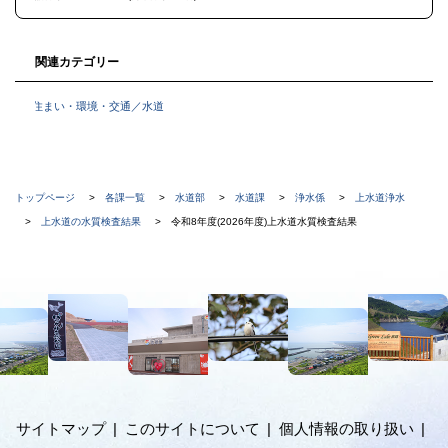
戻
る
関連カテゴリー
住まい・環境・交通／水道
現
トップページ
各課一覧
水道部
水道課
浄水係
上水道浄水
在
上水道の水質検査結果
令和8年度(2026年度)上水道水質検査結果
位
置
本
の
文
階
へ
メ
層
ニ
ュ
サイトマップ
このサイトについて
個人情報の取り扱い
ー