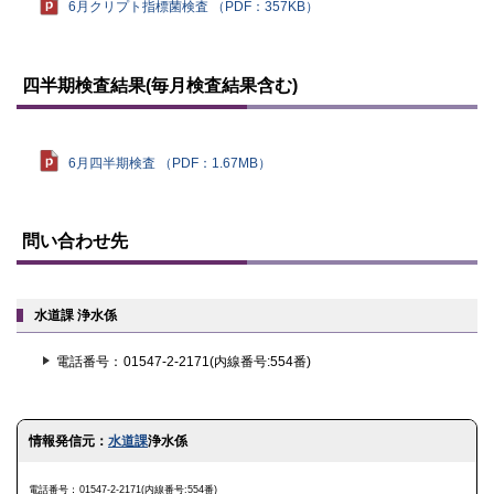
6月クリプト指標菌検査 （PDF：357KB）
ト
ッ
四半期検査結果(毎月検査結果含む)
プ
に
戻
る
6月四半期検査 （PDF：1.67MB）
ト
ッ
問い合わせ先
プ
に
戻
る
水道課 浄水係
電話番号
01547-2-2171(内線番号:554番)
ト
情報発信元：
水道課
浄水係
ッ
プ
に
電話番号
01547-2-2171(内線番号:554番)