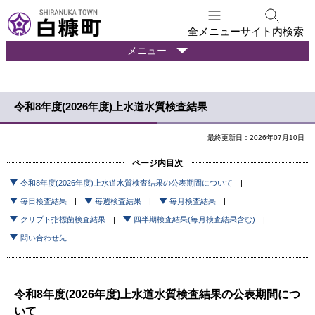
本
文
全メニュー
サイト内検索
へ
暮
メニュー
メ
ら
ニ
し
ュ
の
令和8年度(2026年度)上水道水質検査結果
ー
情
報
へ
最終更新日：2026年07月10日
ページ内目次
令和8年度(2026年度)上水道水質検査結果の公表期間について
毎日検査結果
毎週検査結果
毎月検査結果
クリプト指標菌検査結果
四半期検査結果(毎月検査結果含む)
問い合わせ先
令和8年度(2026年度)上水道水質検査結果の公表期間につ
いて