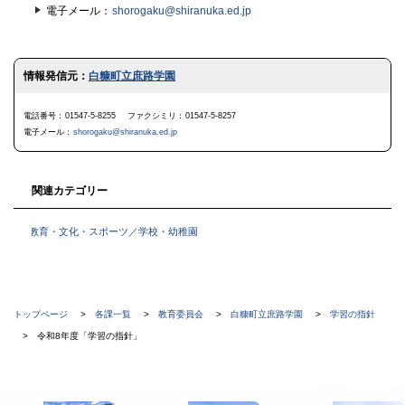
電子メール
shorogaku@shiranuka.ed.jp
ト
情報発信元：
白糠町立庶路学園
ッ
プ
に
電話番号
01547-5-8255
ファクシミリ
01547-5-8257
戻
電子メール
shorogaku@shiranuka.ed.jp
る
関連カテゴリー
教育・文化・スポーツ／学校・幼稚園
現
トップページ
各課一覧
教育委員会
白糠町立庶路学園
学習の指針
在
令和8年度「学習の指針」
位
置
本