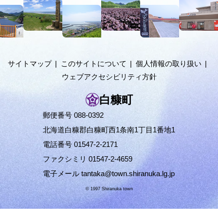
の
文
階
へ
メ
層
ニ
ュ
サイトマップ
このサイトについて
個人情報の取り扱い
ー
ウェブアクセシビリティ方針
へ
白糠町
郵便番号 088-0392
北海道白糠郡白糠町西1条南1丁目1番地1
電話番号 01547-2-2171
ファクシミリ 01547-2-4659
電子メール
tantaka@town.shiranuka.lg.jp
© 1997 Shiranuka town
ペ