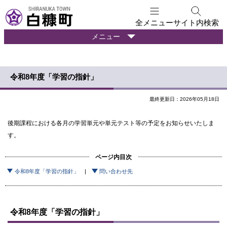
本
文
全メニュー
サイト内検索
へ
暮
メニュー
メ
ら
ニ
し
ュ
の
令和8年度「学習の指針」
ー
情
報
へ
最終更新日：2026年05月18日
後期課程における各月の学習単元や単元テスト等の予定をお知らせいたしま
す。
ページ内目次
令和8年度「学習の指針」
問い合わせ先
令和8年度「学習の指針」