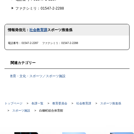
ファクシミリ
01547-2-2288
ト
情報発信元：
社会教育課
スポーツ推進係
ッ
プ
に
電話番号
01547-2-2287
ファクシミリ
01547-2-2288
戻
る
関連カテゴリー
教育・文化・スポーツ／スポーツ施設
現
トップページ
各課一覧
教育委員会
社会教育課
スポーツ推進係
在
スポーツ施設
白糠町総合体育館
位
置
本