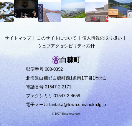
の
文
階
へ
メ
層
ニ
ュ
サイトマップ
このサイトについて
個人情報の取り扱い
ー
ウェブアクセシビリティ方針
へ
白糠町
郵便番号 088-0392
北海道白糠郡白糠町西1条南1丁目1番地1
電話番号 01547-2-2171
ファクシミリ 01547-2-4659
電子メール
tantaka@town.shiranuka.lg.jp
© 1997 Shiranuka town
ペ