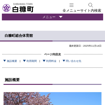
本
文
全メニュー
サイト内検索
へ
暮
メニュー
メ
ら
ニ
し
ュ
の
白糠町総合体育館
ー
情
報
へ
最終更新日：2025年11月14日
ページ内目次
施設概要
利用期間
利用料金
問い合わせ先
施設概要