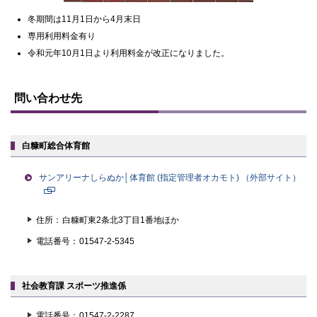
冬期間は11月1日から4月末日
専用利用料金有り
令和元年10月1日より利用料金が改正になりました。
ト
ッ
問い合わせ先
プ
に
戻
る
白糠町総合体育館
サンアリーナしらぬか│体育館 (指定管理者オカモト)
（外部サイト）
新
規
住所
白糠町東2条北3丁目1番地ほか
ペ
ー
電話番号
01547-2-5345
ジ
で
開
社会教育課 スポーツ推進係
き
ま
電話番号
01547-2-2287
す