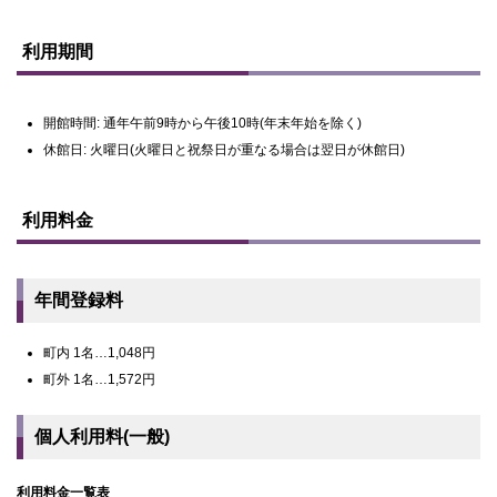
ト
ッ
利用期間
プ
に
戻
る
開館時間: 通年午前9時から午後10時(年末年始を除く)
休館日: 火曜日(火曜日と祝祭日が重なる場合は翌日が休館日)
ト
ッ
利用料金
プ
に
戻
る
年間登録料
町内 1名…1,048円
町外 1名…1,572円
個人利用料(一般)
利用料金一覧表