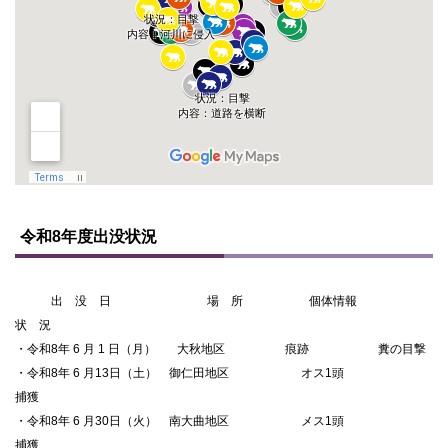
ト
ッ
令和8年度出没状況
プ
に
戻
出 没 日 場 所 個体情報
る
状 況
・令和8年 6 月 1 日（月） 大秋地区 痕跡 糞の目撃
・令和8年 6 月13日（土） 御仁田地区 オス1頭
捕獲
・令和8年 6 月30日（火） 南大曲地区 メス1頭
捕獲