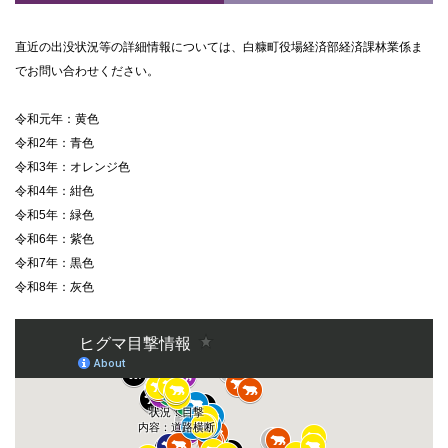
に
戻
る
直近の出没状況等の詳細情報については、白糠町役場経済部経済課林業係ま
でお問い合わせください。
令和元年：黄色
令和2年：青色
令和3年：オレンジ色
令和4年：紺色
令和5年：緑色
令和6年：紫色
令和7年：黒色
令和8年：灰色