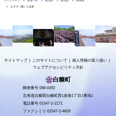
現
トップページ
各課一覧
経済部
経済課
林業係
在
ヒグマ（熊）に注意
位
置
本
の
文
階
へ
メ
層
ニ
ュ
サイトマップ
このサイトについて
個人情報の取り扱い
ー
ウェブアクセシビリティ方針
へ
白糠町
郵便番号 088-0392
北海道白糠郡白糠町西1条南1丁目1番地1
電話番号 01547-2-2171
ファクシミリ 01547-2-4659