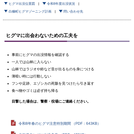
ヒグマ出没位置図
令和8年度出没状況
白糠町ヒグマゾーニング計画
問い合わせ先
ヒグマに出会わないための工夫を
事前にヒグマの出没情報を確認する
一人では山林に入らない
山林ではラジオや鈴など音が出るものを身につける
薄暗い時には行動しない
フンや足跡、エゾシカの死骸を見つけたら引き返す
食べ物やゴミは必ず持ち帰る
目撃した場合は、警察・役場にご連絡ください。
令和8年春のヒグマ注意特別期間 （PDF：643KB）