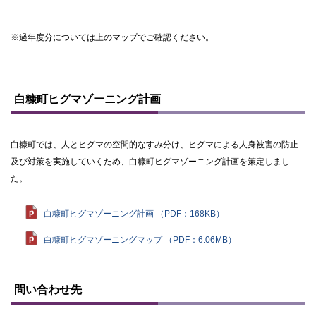
※過年度分については上のマップでご確認ください。
ト
ッ
白糠町ヒグマゾーニング計画
プ
に
戻
る
白糠町では、人とヒグマの空間的なすみ分け、ヒグマによる人身被害の防止
及び対策を実施していくため、白糠町ヒグマゾーニング計画を策定しまし
た。
白糠町ヒグマゾーニング計画 （PDF：168KB）
白糠町ヒグマゾーニングマップ （PDF：6.06MB）
ト
ッ
問い合わせ先
プ
に