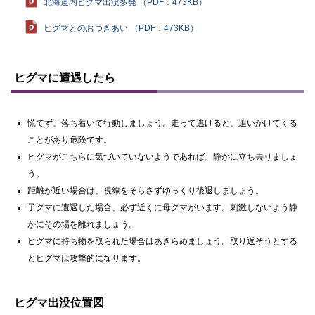
北海道内ヒグマ出没多発 （PDF：473KB）
ヒグマとのおつきあい （PDF：473KB）
ト
ッ
ヒグマに遭遇したら
プ
に
戻
慌てず、落ち着いて行動しましょう。走って逃げると、追いかけてくる
る
ことがあり危険です。
ヒグマがこちらに気づいていないようであれば、静かに立ち去りましょ
う。
距離が近い場合は、視線をそらさずゆっくり後退しましょう。
子グマに遭遇した場合、必ず近くに母グマがいます。刺激しないよう静
かにその場を離れましょう。
ヒグマに持ち物を取られた場合はあきらめましょう。取り返そうとする
とヒグマは攻撃的になります。
ト
ッ
ヒグマ出没位置図
プ