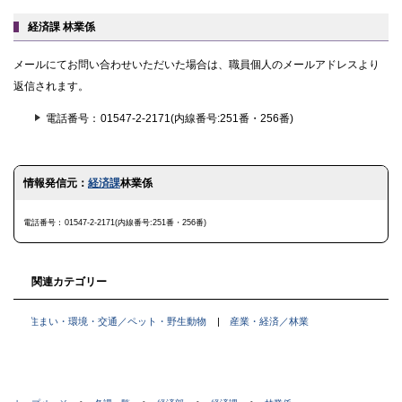
戻
る
経済課 林業係
メールにてお問い合わせいただいた場合は、職員個人のメールアドレスより
返信されます。
電話番号
01547-2-2171(内線番号:251番・256番)
ト
情報発信元：
経済課
林業係
ッ
プ
に
電話番号
01547-2-2171(内線番号:251番・256番)
戻
る
関連カテゴリー
住まい・環境・交通／ペット・野生動物
産業・経済／林業