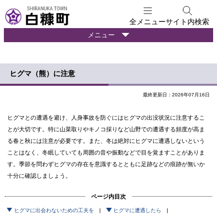
本
文
全メニュー
サイト内検索
へ
暮
メニュー
メ
ら
ニ
し
ュ
の
ヒグマ（熊）に注意
ー
情
報
へ
最終更新日：2026年07月16日
ヒグマとの遭遇を避け、人身事故を防ぐにはヒグマの出没状況に注意するこ
とが大切です。特に山菜取りやキノコ採りなど山野での遭遇する頻度が高ま
る春と秋には注意が必要です。また、冬は絶対にヒグマに遭遇しないという
ことはなく、冬眠していても周囲の音や振動などで目を覚ますことがありま
す。季節を問わずヒグマの存在を意識するとともに足跡などの痕跡が無いか
十分に確認しましょう。
ページ内目次
ヒグマに出会わないための工夫を
ヒグマに遭遇したら