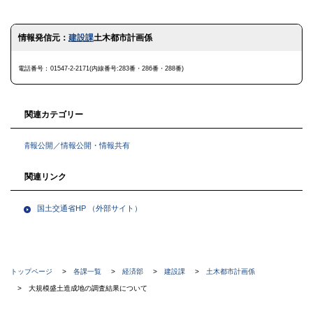
ト
情報発信元：
建設課
土木都市計画係
ッ
プ
に
電話番号
01547-2-2171(内線番号:283番・286番・288番)
戻
る
関連カテゴリー
情報公開／情報公開・情報共有
関連リンク
国土交通省HP
（外部サイト）
現
トップページ
各課一覧
経済部
建設課
土木都市計画係
在
大規模盛土造成地の調査結果について
位