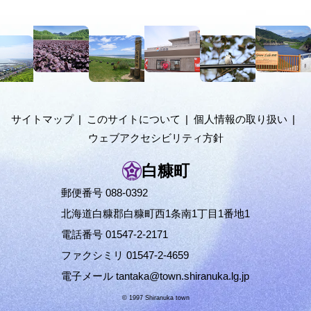
置
本
の
文
階
へ
メ
層
ニ
ュ
サイトマップ
このサイトについて
個人情報の取り扱い
ー
ウェブアクセシビリティ方針
へ
白糠町
郵便番号 088-0392
北海道白糠郡白糠町西1条南1丁目1番地1
電話番号 01547-2-2171
ファクシミリ 01547-2-4659
電子メール
tantaka@town.shiranuka.lg.jp
© 1997 Shiranuka town