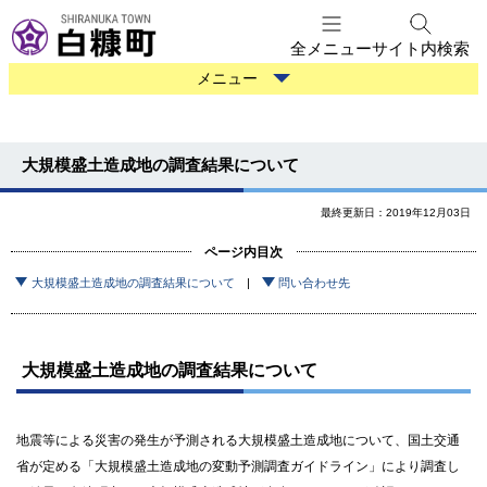
本
文
全メニュー
サイト内検索
へ
防
メニュー
メ
災
ニ
情
ュ
報
大規模盛土造成地の調査結果について
ー
へ
最終更新日：2019年12月03日
ページ内目次
大規模盛土造成地の調査結果について
問い合わせ先
大規模盛土造成地の調査結果について
地震等による災害の発生が予測される大規模盛土造成地について、国土交通
省が定める「大規模盛土造成地の変動予測調査ガイドライン」により調査し