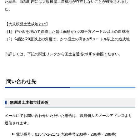
た結果、白糠町内には大規模盛土造成地が存在しないことが確認されまし
た。
【大規模盛土造成地とは】
（1）谷や沢を埋めて造成した盛土面積が3,000平方メートル以上の造成地
（2）勾配が20度以上の角度で、かつ盛土の高さが5メートル以上の造成地
※詳しくは、下記の関連リンクから国土交通省のHPを参照ください。
ト
ッ
問い合わせ先
プ
に
戻
る
建設課 土木都市計画係
メールにてお問い合わせいただいた場合は、職員個人のメールアドレスより
返信されます。
電話番号
01547-2-2171(内線番号:283番・286番・288番)