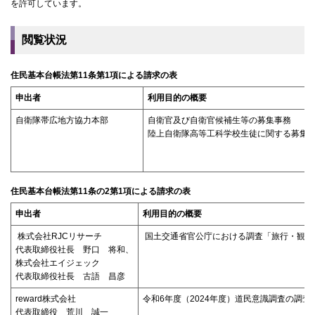
を許可しています。
閲覧状況
住民基本台帳法第11条第1項による請求の表
申出者
利用目的の概要
自衛隊帯広地方協力本部
自衛官及び自衛官候補生等の募集事務
陸上自衛隊高等工科学校生徒に関する募集
住民基本台帳法第11条の2第1項による請求の表
申出者
利用目的の概要
株式会社RJCリサーチ
国土交通省官公庁における調査「旅行・観光
代表取締役社長 野口 将和、
株式会社エイジェック
代表取締役社長 古語 昌彦
reward株式会社
令和6年度（2024年度）道民意識調査の調
代表取締役 荒川 誠一