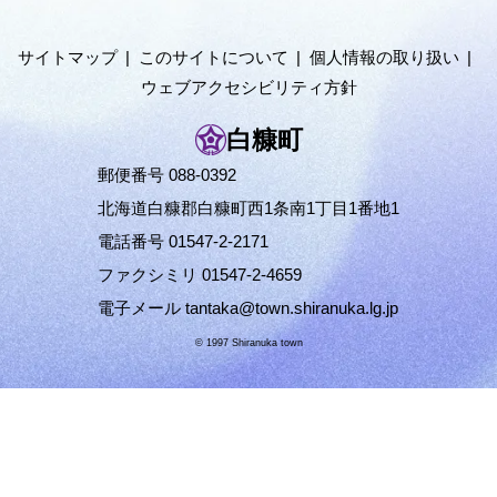
ニ
ュ
サイトマップ
このサイトについて
個人情報の取り扱い
ー
ウェブアクセシビリティ方針
へ
白糠町
郵便番号 088-0392
北海道白糠郡白糠町西1条南1丁目1番地1
電話番号 01547-2-2171
ファクシミリ 01547-2-4659
電子メール
tantaka@town.shiranuka.lg.jp
© 1997 Shiranuka town
ペ
ー
ジ
の