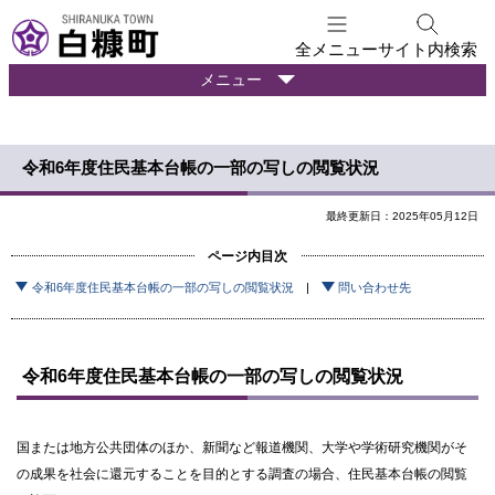
本
文
全メニュー
サイト内検索
へ
暮
メニュー
メ
ら
ニ
し
ュ
の
令和6年度住民基本台帳の一部の写しの閲覧状況
ー
情
報
へ
最終更新日：2025年05月12日
ページ内目次
令和6年度住民基本台帳の一部の写しの閲覧状況
問い合わせ先
令和6年度住民基本台帳の一部の写しの閲覧状況
国または地方公共団体のほか、新聞など報道機関、大学や学術研究機関がそ
の成果を社会に還元することを目的とする調査の場合、住民基本台帳の閲覧