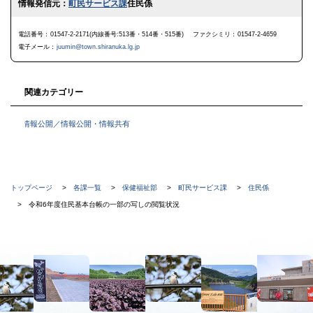
情報発信元：
町民サービス課
住民係
ッ
プ
に
電話番号
01547-2-2171(内線番号:513番・514番・515番)
ファクシミリ
01547-2-4659
戻
電子メール
juumin@town.shiranuka.lg.jp
る
関連カテゴリー
情報公開／情報公開・情報共有
現
トップページ
各課一覧
保健福祉部
町民サービス課
住民係
在
令和6年度住民基本台帳の一部の写しの閲覧状況
位
置
本
の
文
階
へ
メ
層