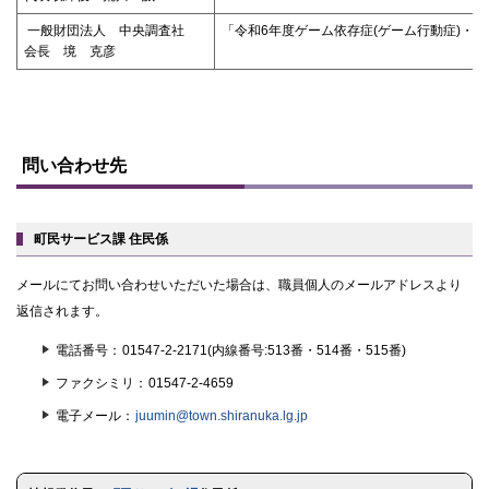
一般財団法人 中央調査社
「令和6年度ゲーム依存症(ゲーム行動症)・
会長 境 克彦
ト
ッ
問い合わせ先
プ
に
戻
る
町民サービス課 住民係
メールにてお問い合わせいただいた場合は、職員個人のメールアドレスより
返信されます。
電話番号
01547-2-2171(内線番号:513番・514番・515番)
ファクシミリ
01547-2-4659
電子メール
juumin@town.shiranuka.lg.jp
ト